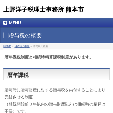
上野洋子税理士事務所 熊本市
MENU
贈与税の概要
HOME
»
相続税の申告
»
贈与税の概要
暦年課税制度と相続時精算課税制度があります。
暦年課税
贈与時に贈与財産に対する贈与税を納付することにより
完結させる制度
（相続開始前３年以内の贈与財産以外は相続時の精算は
不要）です。